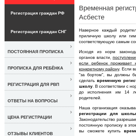
Временная регист
Регистрация граждан РФ
Асбесте
Наверное каждый родител
Регистрация граждан СНГ
приличную школу или ги
соответствующую самым со
Исходя из норм законод
ПОСТОЯННАЯ ПРОПИСКА
органов власти,
поступлени
если ребенок проживает 
ПРОПИСКА ДЛЯ РЕБЁНКА
конкретному району
. Если 
"за бортом", вы должны б
сделать
временную регис
РЕГИСТРАЦИЯ ДЛЯ РВП
школу
. В соответствии с н
до исполнения им 14 ле
родителей.
ОТВЕТЫ НА ВОПРОСЫ
Наша организация оказыва
регистрации для школы
ЦЕНА РЕГИСТРАЦИИ
Законодательство разрешае
постоянную прописку в это
вы сможете купить
врем
ОТЗЫВЫ КЛИЕНТОВ