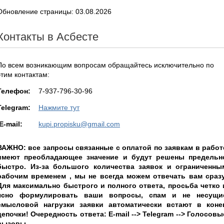
Обновление страницы: 03.08.2026
Контакты в Асбесте
По всем возникающим вопросам обращайтесь исключительно по
этим контактам:
Teлефон:
7-937-796-30-96
Telegram:
Нажмите тут
E-mail:
kupi.propisku@gmail.com
ВАЖНО: все запросы связанные с оплатой по заявкам в работ
имеют преобладающее значение и будут решены предельн
быстро. Из-за большого количества заявок и ограниченны
рабочим временем , мы не всегда можем отвечать вам сразу
Для максимально быстрого и полного ответа, просьба четко 
ясно формулировать ваши вопросы, спам и не несущи
смысловой нагрузки заявки автоматически встают в коне
цепочки! Очередность ответа: E-mail --> Telegram --> Голосовы
вызовы