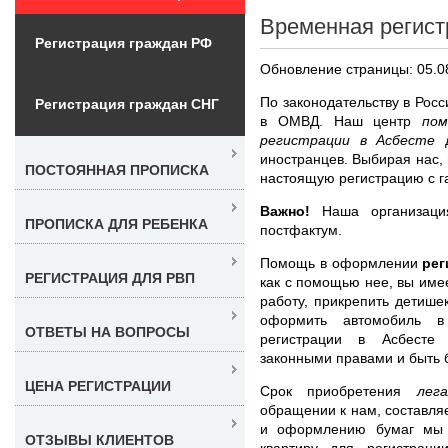
Временная регист
Регистрация граждан РФ
Обновление страницы: 05.0
По законодательству в Рос
Регистрация граждан СНГ
в ОМВД. Наш центр
по
регистрации в Асбесте
иностранцев. Выбирая нас, 
ПОСТОЯННАЯ ПРОПИСКА
настоящую регистрацию с га
Важно!
Наша организация
ПРОПИСКА ДЛЯ РЕБЕНКА
постфактум.
Помощь в оформлении
рег
РЕГИСТРАЦИЯ ДЛЯ РВП
как с помощью нее, вы име
работу, прикрепить детише
оформить автомобиль в
ОТВЕТЫ НА ВОПРОСЫ
регистрации в Асбесте 
законными правами и быть
ЦЕНА РЕГИСТРАЦИИ
Срок приобретения
лег
обращении к нам, составля
и оформлению бумаг мы 
ОТЗЫВЫ КЛИЕНТОВ
квартиру для регистрац